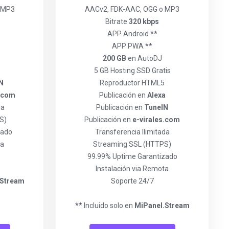
 MP3
AACv2, FDK-AAC, OGG o MP3
Bitrate
320 kbps
APP Android
**
APP PWA
**
200 GB
en AutoDJ
5 GB Hosting SSD Gratis
N
Reproductor HTML5
s.com
Publicación en
Alexa
da
Publicación en
TuneIN
S)
Publicación en
e-virales.com
zado
Transferencia Ilimitada
ta
Streaming SSL (HTTPS)
99.99% Uptime Garantizado
Instalación via Remota
.Stream
Soporte 24/7
**
Incluido solo en
MiPanel.Stream