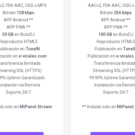
2, FDK-AAC, OGG o MP3
AACv2, FDK-AAC, OGG o
Bitrate
128 kbps
Bitrate
256 kbps
APP Android
**
APP Android
**
APP PWA
**
APP PWA
**
30 GB
en AutoDJ
100 GB
en AutoDJ
Reproductor HTML5
Reproductor HTML5
ublicación en
TuneIN
Publicación en
TuneI
icación en
e-virales.com
Publicación en
e-virale
ransferencia Ilimitada
Transferencia Ilimita
reaming SSL (HTTPS)
Streaming SSL (HTTP
99% Uptime Garantizado
99.99% Uptime Garanti
nstalación via Remota
Instalación via Remo
Soporte 24/7
Soporte 24/7
ido solo en
MiPanel.Stream
**
Incluido solo en
MiPanel