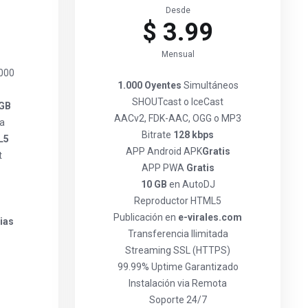
Desde
$ 3.99
Mensual
.000
1.000 Oyentes
Simultáneos
SHOUTcast o IceCast
 GB
AACv2, FDK-AAC, OGG o MP3
da
Bitrate
128 kbps
L5
APP Android APK
Gratis
t
APP PWA
Gratis
10 GB
en AutoDJ
Reproductor HTML5
Publicación en
e-virales.com
ias
Transferencia Ilimitada
Streaming SSL (HTTPS)
99.99% Uptime Garantizado
Instalación via Remota
Soporte 24/7