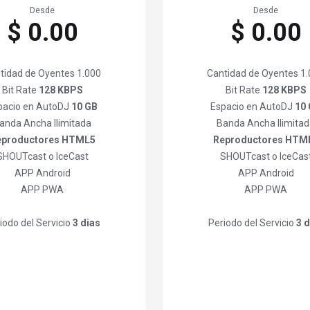
Desde
Desde
$ 0.00
$ 0.00
tidad de Oyentes 1.000
Cantidad de Oyentes 1
Bit Rate
128 KBPS
Bit Rate
128 KBPS
pacio en AutoDJ
10 GB
Espacio en AutoDJ
10
anda Ancha Ilimitada
Banda Ancha Ilimita
eproductores HTML5
Reproductores HTM
SHOUTcast o IceCast
SHOUTcast o IceCas
APP Android
APP Android
APP PWA
APP PWA
iodo del Servicio
3 dias
Periodo del Servicio
3 d