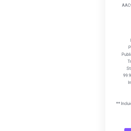
AACv
P
Publ
T
St
99.
I
**
Inclu