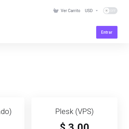
Ver Carrito
USD
Entrar
ado)
Plesk (VPS)
$ 3.00