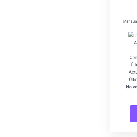
Mensual
A
Com
Úl
Actu
Últi
No ve