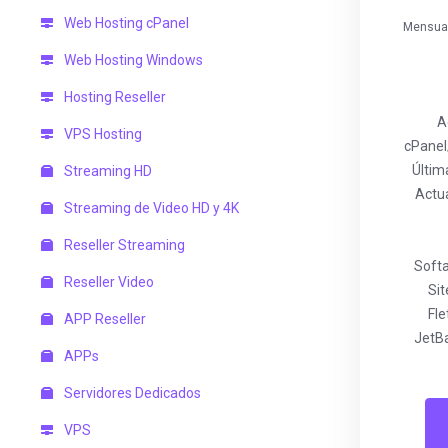
Web Hosting cPanel
Mensual
Web Hosting Windows
Hosting Reseller
A
VPS Hosting
cPane
Últim
Streaming HD
Actu
Streaming de Video HD y 4K
Reseller Streaming
Soft
Reseller Video
Si
Fl
APP Reseller
JetB
APPs
Servidores Dedicados
VPS