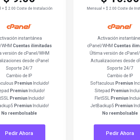
 + $ 2.00 Coste de Instalación
Mensual + $ 2.00 Coste de Ins
ctivación instantánea
Activación instantán
l/WHM
Cuentas ilimitadas
cPanel/WHM
Cuentas ilim
a versión de cPanel/WHM
Última versión de cPane
alizaciones desde cPanel
Actualizaciones desde c
Soporte 24/7
Soporte 24/7
Cambio de IP
Cambio de IP
aculous
Premiun
Incluido!
Softaculous
Premiun
Inc
tepad
Premiun
Incluido!
Sitepad
Premiun
Inclui
etSSL
Premiun
Incluido!
FletSSL
Premiun
Inclui
ackup5
Premiun
Incluido!
JetBackup5
Premiun
Inc
No reembolsable
No reembolsable
Pedir Ahora
Pedir Ahora