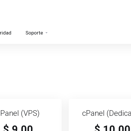
ridad
Soporte
cPanel (VPS)
cPanel (Dedic
$ 9.00
$ 10.00