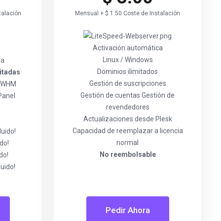
talación
Mensual + $ 1.50 Coste de Instalación
Activación automática
Linux / Windows
ea
Dominios ilimitados
itadas
Gestión de suscripciones
l/WHM
Gestión de cuentas Gestión de
Panel
revendedores
Actualizaciones desde Plesk
Capacidad de reemplazar a licencia
luido!
normal
do!
No reembolsable
do!
luido!
Pedir Ahora