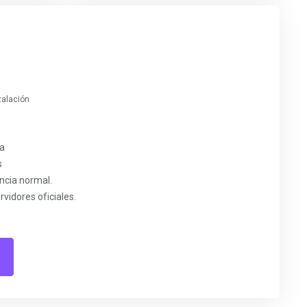
talación
ca
s
encia normal.
vidores oficiales.