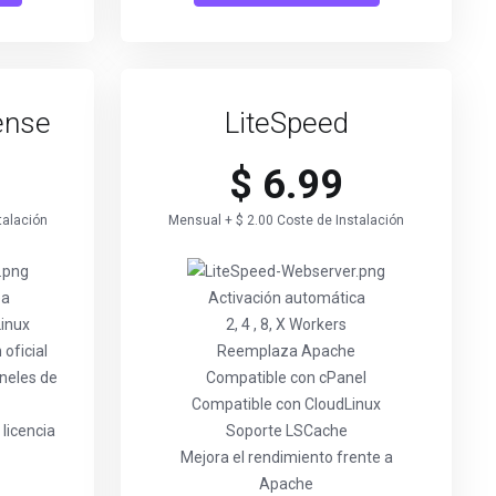
ense
LiteSpeed
$ 6.99
talación
Mensual + $ 2.00 Coste de Instalación
ea
Activación automática
Linux
2, 4 , 8, X Workers
oficial
Reemplaza Apache
neles de
Compatible con cPanel
Compatible con CloudLinux
licencia
Soporte LSCache
Mejora el rendimiento frente a
Apache