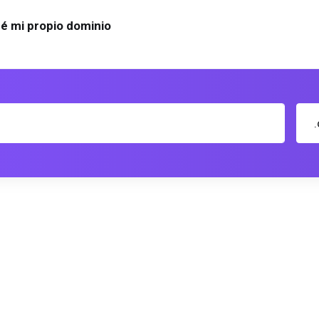
é mi propio dominio