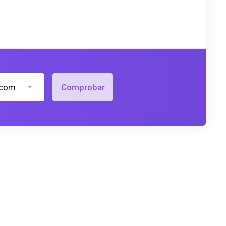
.com
Comprobar