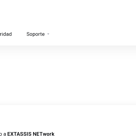
ridad
Soporte
o a
EXTASSIS NETwork