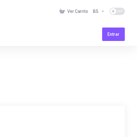
Ver Carrito
BS
Entrar