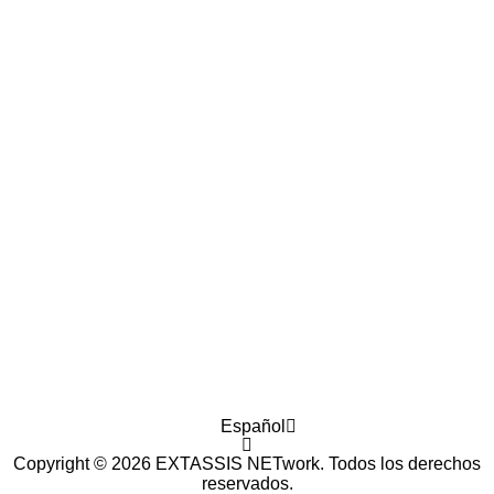
Español
Copyright © 2026 EXTASSIS NETwork. Todos los derechos
reservados.