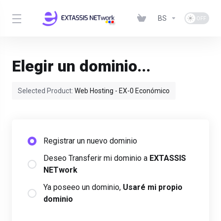
BS
Elegir un dominio...
Selected Product:
Web Hosting - EX-0 Económico
Registrar un nuevo dominio
Deseo Transferir mi dominio a
EXTASSIS
NETwork
Ya poseeo un dominio,
Usaré mi propio
dominio